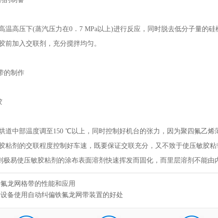
高压下(蒸汽压力在0．7 MPa以上)进行反应，同时脱去低分子量的
胶前加入交联剂，充分搅拌均匀。
带的制作
胶
中部温度调至150 ℃以上，同时控制好机台的张力，因为聚四氟乙烯
胶粘剂的交联程度控制好车速，既要保证交联充分，又不致于使压敏胶粘
，否则极易使压敏胶粘剂的涂布表面溶剂快速挥发而固化，而里层溶剂不能
特氟龙网格带的性能和应用
干设备使用自动纠偏铁氟龙网带装置的好处