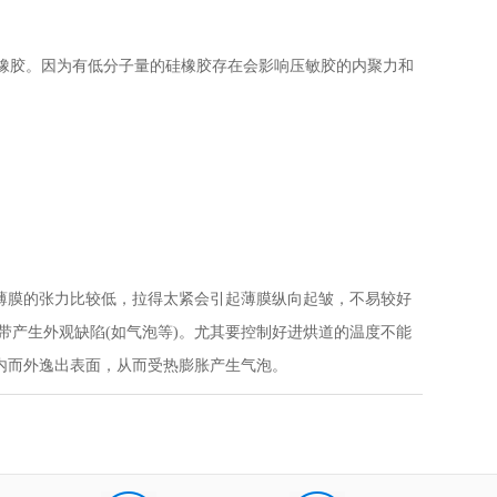
硅橡胶。因为有低分子量的硅橡胶存在会影响压敏胶的内聚力和
薄膜的张力比较低，拉得太紧会引起薄膜纵向起皱，不易较好
带产生外观缺陷(如气泡等)。尤其要控制好进烘道的温度不能
由内而外逸出表面，从而受热膨胀产生气泡。