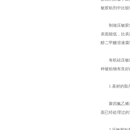
敏胶粘剂中比较
制做压敏胶粘带
表面能低，比表
醇二甲醚溶液腐
有机硅压敏胶既
种被粘物有良好
1.基材的取
聚四氟乙烯薄
面已经处理过的5
2.压敏胶粘