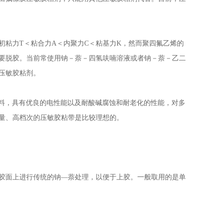
粘力T＜粘合力A＜内聚力C＜粘基力K，然而聚四氟乙烯的
要脱胶。当前常使用钠－萘－四氢呋喃溶液或者钠－萘－乙二
压敏胶粘剂。
材料，具有优良的电性能以及耐酸碱腐蚀和耐老化的性能，对多
量、高档次的压敏胶粘带是比较理想的。
面上进行传统的钠—萘处理，以便于上胶。一般取用的是单