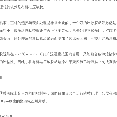
理想的依然是有机硅压敏胶。
，基材的选择与表面处理是非常重要的，一个好的压敏胶粘带必然是初
面积小，做压敏胶粘带很难符合上述不等式，电晕处理不起作用，打底胶
蚀表面，经处理后的聚四氟乙烯表面增加了其比表面积，可较为容易涂布
能在－73 ℃～＋250 ℃的广泛温度范围内使用，又能粘合各种难粘
的胶粘性。因此，将有机硅压敏胶粘剂涂布于聚四氟乙烯薄膜上制成高质
用
膜实际上是天然的防粘材料，因而背面毋须再进行防粘处理，只需在涂胶
0 μm厚度的聚四氟乙烯薄膜。
剂的制备