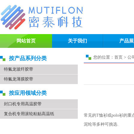
网站首页
关于我们
产品展
您的位置：首页 > 公
按产品系列分类
特氟龙玻纤胶带
特氟龙薄膜胶带
按应用领域分类
封口机专用高温胶带
复合机专用滚轮粘贴高温纸
常见的T恤衫或polo衫的重点
泥纶等多种可挑选.