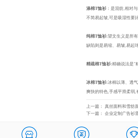
涤棉T恤衫
：是混纺,相对与
不简易起皱,可是吸湿性要
纯棉T恤衫:
望文生义是所有
缺陷则是易缩、易皱,易起球
精疏棉T恤衫:
精确说法是"
冰棉T恤衫:
冰棉以薄、透气
爽快的特色,手感平滑柔弱,
上一篇：
真丝面料和雪纺
下一篇：
企业定制广告衫