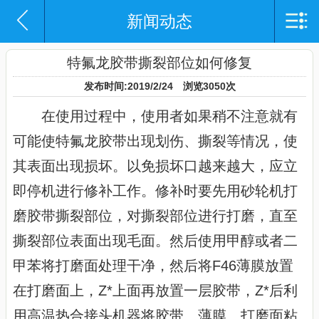
新闻动态
网站导航
网站首页
特氟龙胶带撕裂部位如何修复
发布时间:2019/2/24 浏览3050次
企业概况
在使用过程中，使用者如果稍不注意就有
产品中心
可能使特氟龙胶带出现划伤、撕裂等情况，使
新闻动态
其表面出现损坏。以免损坏口越来越大，应立
即停机进行修补工作。修补时要先用砂轮机打
产品应用
磨胶带撕裂部位，对撕裂部位进行打磨，直至
资质证书
撕裂部位表面出现毛面。然后使用甲醇或者二
联系我们
甲苯将打磨面处理干净，然后将F46薄膜放置
在打磨面上，Z*上面再放置一层胶带，Z*后利
用高温热合接头机器将胶带、薄膜、打磨面粘